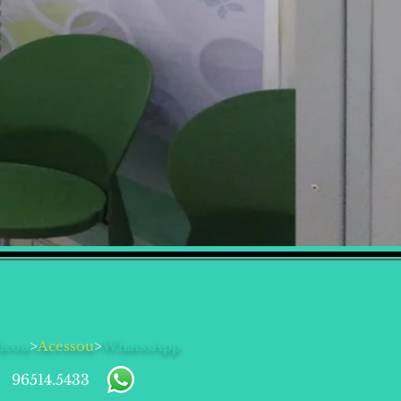
icou
>
Acessou
>
WhatssApp
96514.5433