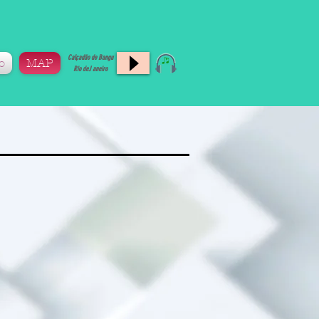
Calçadão de Bangu
o
MAP
Rio deJ aneiro