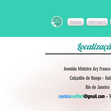
Home
Serviços
Localizaç
Avenida Ministro Ary Franco 
Calçadão de Bangu - Gal
Rio de Janeiro 
contato
conffort
@gmail.com -
Te