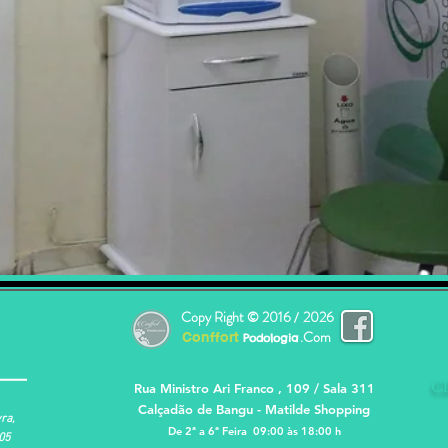
Copy Right ©
2016
2026
/
.Com
Conffort
Podologia
Cl
Rua Ministro Ari Franco , 109 / Sala 311
Calçadão de Bangu -
Matilde Shopping
ra,
De 2ª a 6ª Feira 09:00 às 18:00 h
05