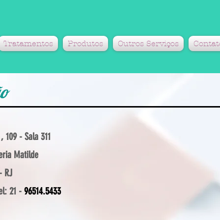
Tratamentos
Produtos
Outros Serviços
Contat
ão
, 109 - Sala 311
eria Matilde
- RJ
l: 21 -
96514.5433