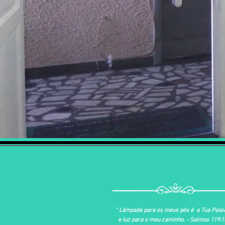
" Lâmpada para os meus pés é a Tua Palav
e luz para o meu caminho. - Salmos 119:1